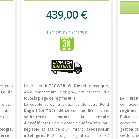
439,00
€
ou
1 x 219,50 € + 2 x 109,75 €
cteurs
Le boitier
KITPOWER ® Diesel classique
,
age de
avec connecteurs d'origine, est efficace sur
toute la plage de regime utile.
Le
KIT
 diesel
Le couple et de la puissance de votre
Ford
connecteu
un micro
Kuga I 2.0 TDCi 136 cv
sont modifiés : vous
régimes 
ie d’une
solliciterez moins la pédale
Boitier h
d'accélérateur
pour obtenir le même résultat.
complète 
ologie,
Réglable et équipé d'un
micro processeur
gestion du
serré
!
intelligent
Pic24- digital signal controller 32
ses touches