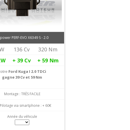
tpower PERF-EVO X6349 S - 2.0
kW
136 Cv
320 Nm
kW
+ 39
Cv
+ 59
Nm
Votre
Ford Kuga I 2.0 TDCi
gagne 39 Cv et 59 Nm
Montage : TRÈS FACILE
Pilotage via smartphone : + 60€
Année du véhicule