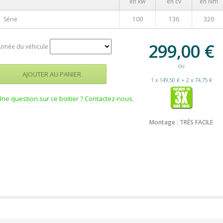
en kw
en cv
en Nm
Série
100
136
320
299,00
€
Année du véhicule
ou
1 x 149,50 € + 2 x 74,75 €
Une question sur ce boitier ? Contactez-nous.
Montage : TRÈS FACILE