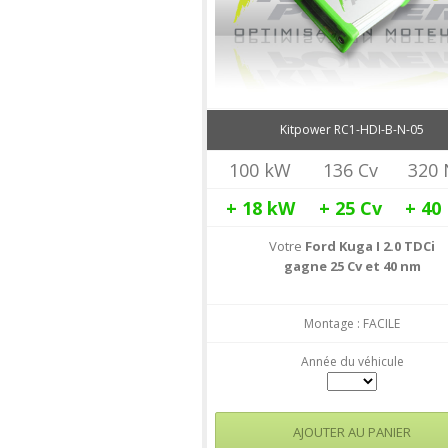
Kitpower RC1-HDI-B-N-05
100 kW
136 Cv
320
+ 18
kW
+ 25
Cv
+ 40
Votre
Ford Kuga I 2.0 TDCi
gagne 25 Cv et 40 nm
Montage : FACILE
Année du véhicule