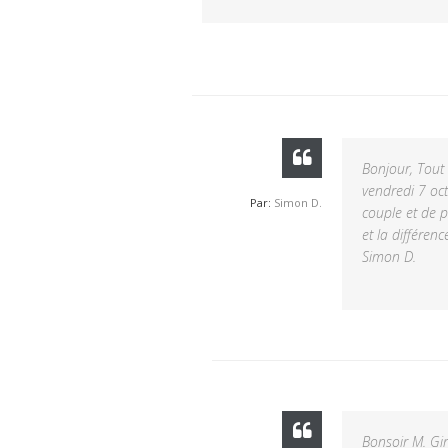
Bonjour, Tout
vendredi 7 oct
Par:
Simon D.
couple et de p
et la différen
Simon D.
Bonsoir M. Gir