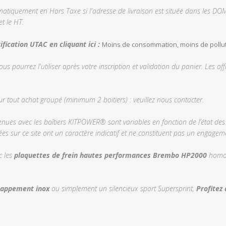
tiquement en Hors Taxe si l'adresse de livraison est située dans les DO
t le HT.
fication UTAC en cliquant ici :
Moins de consommation, moins de pollution
vous pourrez l'utiliser après votre inscription et validation du panier. Les 
ur tout achat groupé (minimum 2 boitiers) : veuillez nous contacter.
ues avec les boîtiers KITPOWER® sont variables en fonction de l’état des 
s sur ce site ont un caractère indicatif et ne constituent pas un engageme
c les
plaquettes de frein hautes performances Brembo HP2000
homol
happement inox
ou simplement un silencieux sport Supersprint,
Profitez 