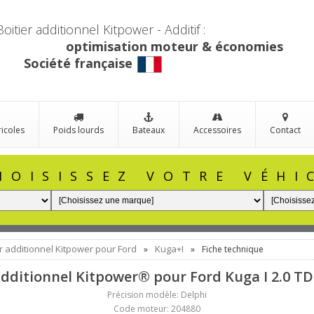
Boitier additionnel Kitpower - Additif :
optimisation moteur & économies
Société française
ricoles
Poids lourds
Bateaux
Accessoires
Contact
HOISISSEZ VOTRE VÉHI
er additionnel Kitpower pour Ford
Kuga+I
»
»
Fiche technique
additionnel Kitpower® pour Ford Kuga I 2.0 TD
Précision modèle: Delphi
Code moteur: 204880