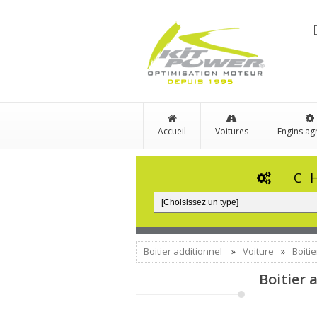
Accueil
Voitures
Engins ag
C
Boitier additionnel
Voiture
Boiti
»
»
Boitier 