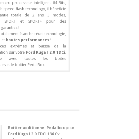
micro processeur intelligent 64 Bits,
 speed flash technology, il bénéficie
rantie totale de 2 ans. 3 modes,
, SPORT et SPORT+ pour des
 garanties !
 totalement étanche réuni technologie,
 et
hautes performances
!
nces extrêmes et baisse de la
ion sur votre
Ford Kuga I 2.0 TDCi
.
ble avec toutes les boites
es et le boitier PedalBox.
Boitier additionnel Pedalbox
pour
Ford Kuga I 2.0 TDCi 136 Cv
.