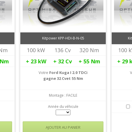
Kitpower KPP-HDI-B-N-05
Ki
 Nm
100 kW
136 Cv
320 Nm
100 
Nm
+ 23
kW
+ 32
Cv
+ 55
Nm
+ 29
Votre
Ford Kuga I 2.0 TDCi
gagne 32 Cvet 55 Nm
Montage : FACILE
Année du véhicule