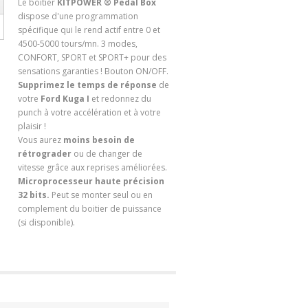
Le boitier
KITPOWER ® Pedal Box
dispose d'une programmation
spécifique qui le rend actif entre 0 et
4500-5000 tours/mn. 3 modes,
CONFORT, SPORT et SPORT+ pour des
sensations garanties ! Bouton ON/OFF.
Supprimez le temps de réponse
de
votre
Ford Kuga I
et redonnez du
punch à votre accélération et à votre
plaisir !
Vous aurez
moins besoin de
rétrograder
ou de changer de
vitesse grâce aux reprises améliorées.
Microprocesseur haute précision
32 bits.
Peut se monter seul ou en
complement du boitier de puissance
(si disponible).