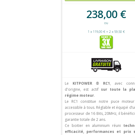
238,00 €
ou
1 x 119,00 € + 2 x 59,50 €
Le
KITPOWER ® RC1
, avec conne
d'origine, est actif
sur toute la pl
régime moteur
.
Le RC1 constitue notre puce moteur
accessible à tous. Réglable et équipé d’
processeur de 16 Bits, 20MHz, il bénéfic
garantie totale de 2 ans.
Ce boitier en aluminium réuni
techn
efficacité, performances et prix 