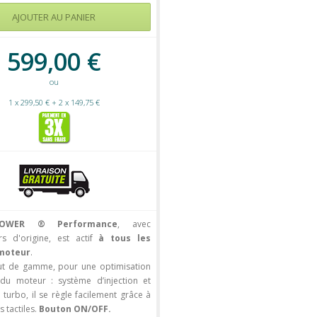
599,00 €
ou
1 x 299,50 € + 2 x 149,75 €
POWER ® Performance
, avec
rs d'origine, est actif
à tous les
moteur
.
aut de gamme, pour une optimisation
du moteur : système d’injection et
 turbo, il se règle facilement grâce à
 tactiles.
Bouton ON/OFF.