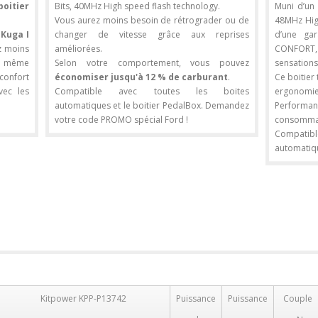
boitier
Bits, 40MHz High speed flash technology.
Muni d’un 
Vous aurez moins besoin de rétrograder ou de
48MHz High
Kuga I
changer de vitesse grâce aux reprises
d’une ga
ez moins
améliorées.
CONFORT
le même
Selon votre comportement, vous pouvez
sensations
confort
économiser jusqu'à 12 % de carburant
.
Ce boitier
vec les
Compatible avec toutes les boites
ergonomie
automatiques et le boitier PedalBox. Demandez
Performa
votre code PROMO spécial Ford !
consommat
Compati
automatiqu
Kitpower KPP-P13742
Puissance
Puissance
Couple