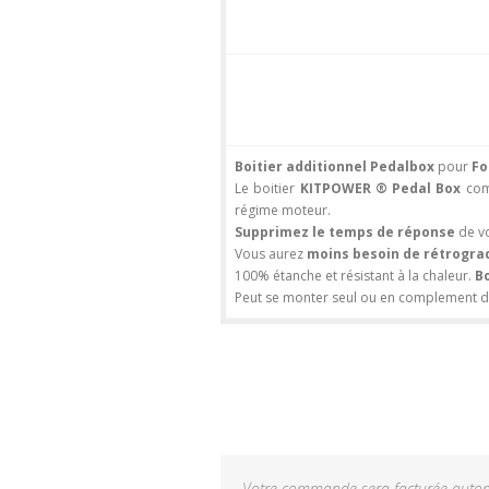
Boitier additionnel Pedalbox
pour
Fo
Le boitier
KITPOWER ® Pedal Box
comp
régime moteur.
Supprimez le temps de réponse
de v
Vous aurez
moins besoin de rétrogra
100% étanche et résistant à la chaleur.
B
Peut se monter seul ou en complement du 
Votre commande sera facturée automa