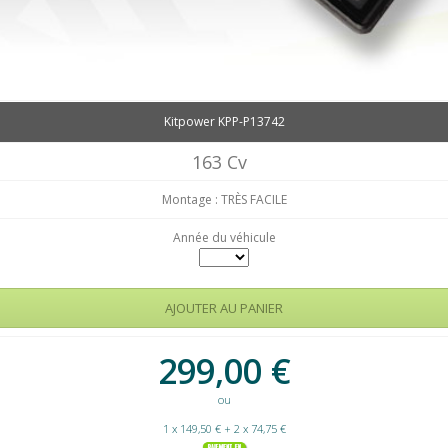
Kitpower KPP-P13742
163 Cv
Montage : TRÈS FACILE
Année du véhicule
299,00
€
ou
1 x 149,50 € + 2 x 74,75 €