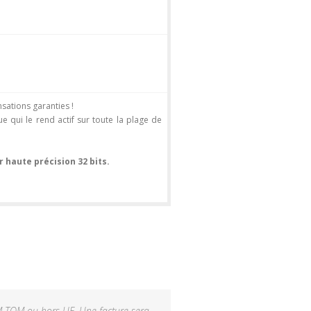
ations garanties !
 qui le rend actif sur toute la plage de
haute précision 32 bits.
M-TOM ou hors UE. Une facture sera