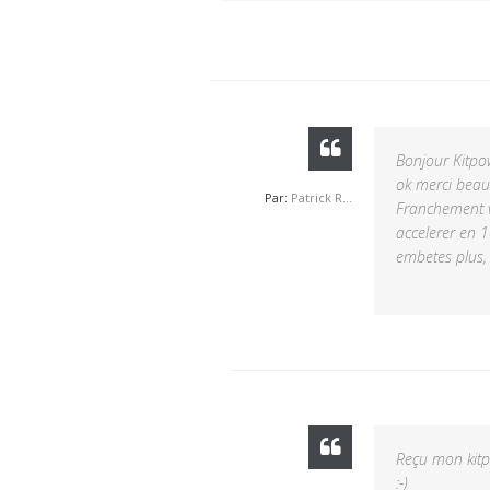
Bonjour Kitpo
ok merci beauc
Par:
Patrick R...
Franchement vo
accelerer en 1
embetes plus,
Reçu mon kitp
:-)