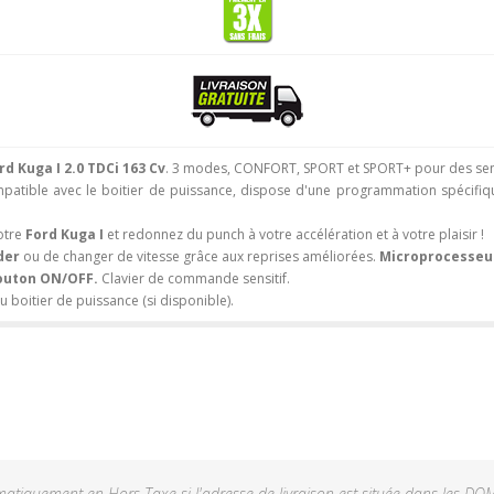
rd Kuga I 2.0 TDCi 163 Cv
. 3 modes, CONFORT, SPORT et SPORT+ pour des sens
atible avec le boitier de puissance, dispose d'une programmation spécifique
otre
Ford Kuga I
et redonnez du punch à votre accélération et à votre plaisir !
der
ou de changer de vitesse grâce aux reprises améliorées.
Microprocesseur 
outon ON/OFF.
Clavier de commande sensitif.
boitier de puissance (si disponible).
tiquement en Hors Taxe si l'adresse de livraison est située dans les DO