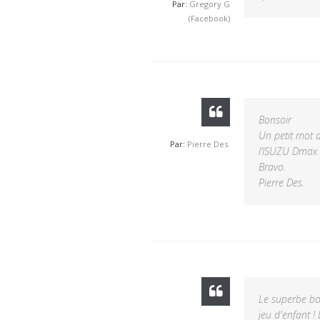
Par:
Gregory G
(Facebook)
Bonsoir
Un petit mot d
Par:
Pierre Des.
l’ISUZU Dmax 
Bravo.
Pierre Des.
Le superbe boi
jeu d'enfant !