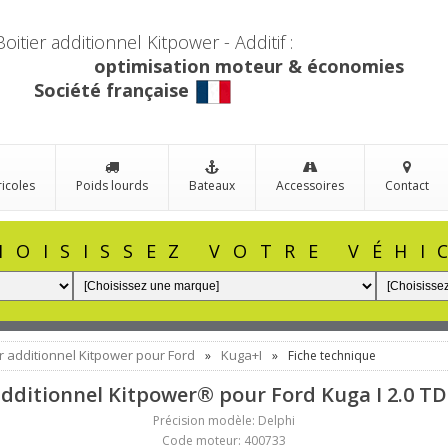
Boitier additionnel Kitpower - Additif :
optimisation moteur & économies
Société française
ricoles
Poids lourds
Bateaux
Accessoires
Contact
HOISISSEZ VOTRE VÉHI
er additionnel Kitpower pour Ford
Kuga+I
»
»
Fiche technique
additionnel Kitpower® pour Ford Kuga I 2.0 TD
Précision modèle: Delphi
Code moteur: 400733