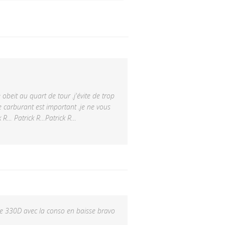
obeit au quart de tour .j'évite de trop
e carburant est important .je ne vous
k R… Patrick R…Patrick R…
ne 330D avec la conso en baisse bravo