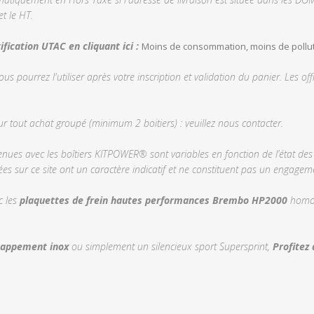
t le HT.
fication UTAC en cliquant ici :
Moins de consommation, moins de pollution
vous pourrez l'utiliser après votre inscription et validation du panier. Les 
ur tout achat groupé (minimum 2 boitiers) : veuillez nous contacter.
ues avec les boîtiers KITPOWER® sont variables en fonction de l’état des 
s sur ce site ont un caractère indicatif et ne constituent pas un engageme
c les
plaquettes de frein hautes performances Brembo HP2000
homol
happement inox
ou simplement un silencieux sport Supersprint,
Profitez 