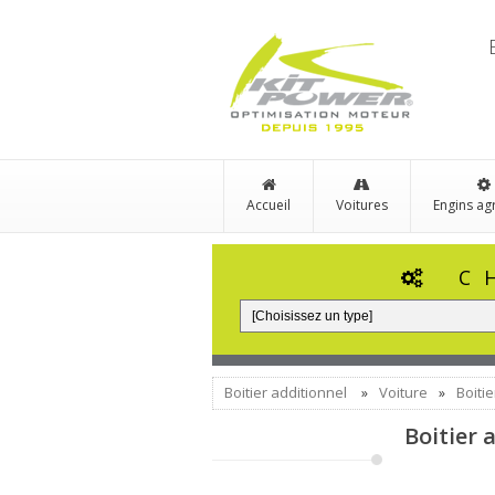
Accueil
Voitures
Engins ag
C
Boitier additionnel
Voiture
Boiti
»
»
Boitier 