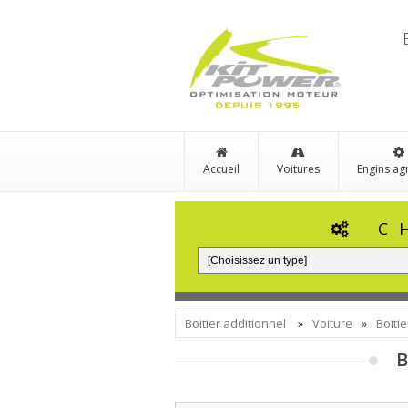
Accueil
Voitures
Engins ag
C
Boitier additionnel
Voiture
Boiti
»
»
B