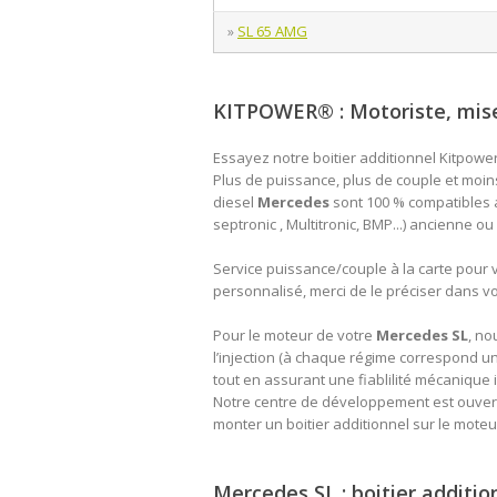
SL 65 AMG
»
KITPOWER® : Motoriste, mise 
Essayez notre boitier additionnel Kitpowe
Plus de puissance, plus de couple et moi
diesel
Mercedes
sont 100 % compatibles a
septronic , Multitronic, BMP...) ancienne o
Service puissance/couple à la carte pour 
personnalisé, merci de le préciser dans 
Pour le moteur de votre
Mercedes SL
, no
l’injection (à chaque régime correspond un
tout en assurant une fiablilité mécanique 
Notre centre de développement est ouvert,
monter un boitier additionnel sur le mote
Mercedes SL : boitier additi