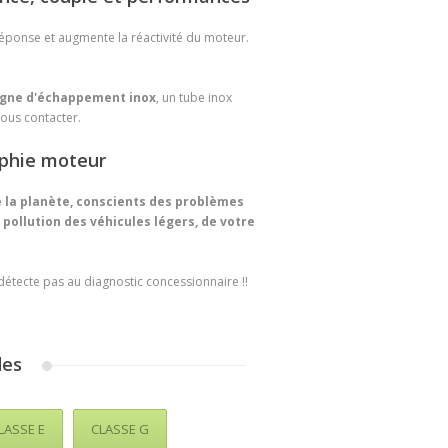
réponse et augmente la réactivité du moteur.
igne d'échappement inox
, un tube inox
nous contacter.
aphie moteur
 la planète, conscients des problèmes
a pollution des véhicules légers, de votre
 détecte pas au diagnostic concessionnaire !!
des
LASSE E
CLASSE G