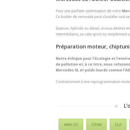
Pour une parfaite optimisation de votre
Mer
Ce boitier de nervosité peut s’installer soit 
Essence, hybride ou diesel, si vous désirez 
intermédiaire, un cata sport ou simplement u
Préparation moteur, chiptun
Notre éthique pour l'écologie et l'env
de pollution et, à ce titre, nous refuson
Mercedes SL
et poids lourds comme l'Ad
Contrairement à une reprogrammation mote
L’
AMG GT
CITAN
CLA