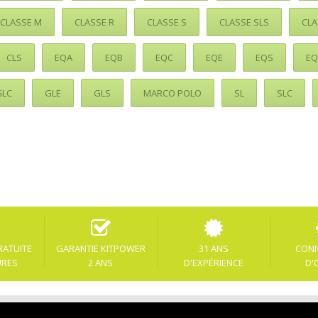
CLASSE M
CLASSE R
CLASSE S
CLASSE SLS
CLA
CLS
EQA
EQB
EQC
EQE
EQS
EQ
GLC
GLE
GLS
MARCO POLO
SL
SLC
RATUITE
GARANTIE KITPOWER
31 ANS
CON
URES
2 ANS
D'EXPÉRIENCE
D'