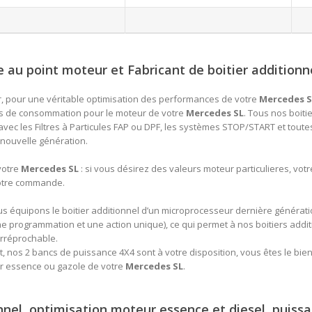
au point moteur et Fabricant de boitier additionn
r, pour une véritable optimisation des performances de votre
Mercedes S
ns de consommation pour le moteur de votre
Mercedes SL
. Tous nos
boiti
vec les Filtres à Particules FAP ou DPF, les systèmes STOP/START et toutes
u nouvelle génération.
votre
Mercedes SL
: si vous désirez des valeurs moteur particulieres, votr
votre commande.
us équipons le boitier additionnel d’un microprocesseur dernière générat
e programmation et une action unique), ce qui permet à nos boitiers additio
irréprochable.
 nos 2 bancs de puissance 4X4 sont à votre disposition, vous êtes le bienv
ur essence ou gazole de votre
Mercedes SL
.
onnel, optimisation moteur essence et diesel, puis