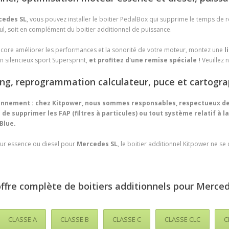
cedes SL
, vous pouvez installer le boitier PedalBox qui supprime le temps de 
seul, soit en complément du boitier additionnel de puissance.
encore améliorer les performances et la sonorité de votre moteur, montez une
l
n silencieux sport Supersprint,
et profitez d'une remise spéciale !
Veuillez 
ing, reprogrammation calculateur, puce et cartogr
ironnement : chez Kitpower, nous sommes responsables, respectueux de
s de supprimer les FAP (filtres à particules) ou tout système relatif à l
Blue.
ur essence ou diesel pour
Mercedes SL
, le boitier additionnel Kitpower ne se
offre complète de boitiers additionnels pour Merce
CLASSE A
CLASSE B
CLASSE C
CLASSE CLC
C