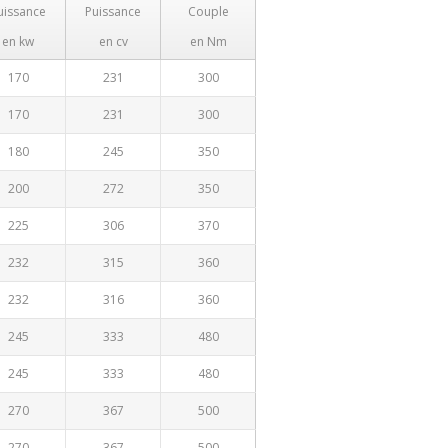
uissance
Puissance
Couple
en kw
en cv
en Nm
170
231
300
170
231
300
180
245
350
200
272
350
225
306
370
232
315
360
232
316
360
245
333
480
245
333
480
270
367
500
270
367
500