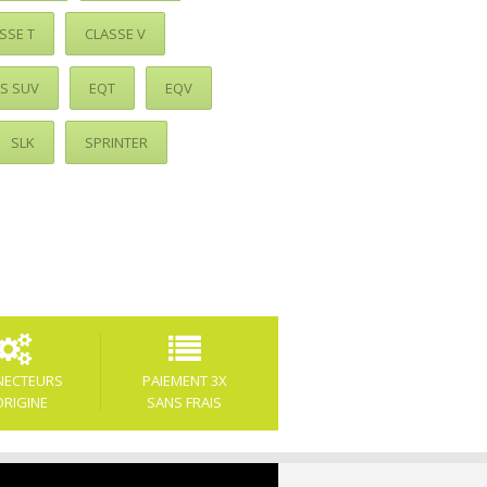
SSE T
CLASSE V
S SUV
EQT
EQV
SLK
SPRINTER
NECTEURS
PAIEMENT 3X
ORIGINE
SANS FRAIS