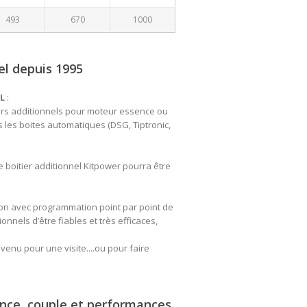
493
670
1000
el depuis 1995
L
:
ers additionnels pour moteur essence ou
 les boites automatiques (DSG, Tiptronic,
e boitier additionnel Kitpower pourra être
ion avec programmation point par point de
nnels d’être fiables et très efficaces,
enu pour une visite....ou pour faire
sance, couple et performances