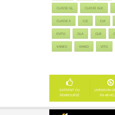
CLASSE GL
CLASSE GLK
CLASSE X
CLE
CLK
EVITO
GLA
GLB
VANEO
VIANO
VITO
SATISFAIT OU
LIVRAISON G
REMBOURSÉ
EN 48 HE