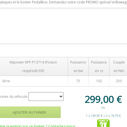
atiques et le boitier PedalBox. Demandez votre code PROMO spécial Volkswag
Kitpower KPP-P13714 (Picture
Puissance
Puissance
Couple
required)-505
en kw
en cv
en Nm
Série
75
102
250
299,00
€
Année du véhicule
ou
1 x 149,50 € + 2 x 74,75 €
Une question sur ce boitier ? Contactez-nous.