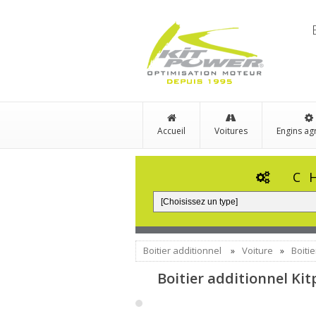
Accueil
Voitures
Engins ag
C
Boitier additionnel
Voiture
Boiti
»
»
Boitier additionnel Ki