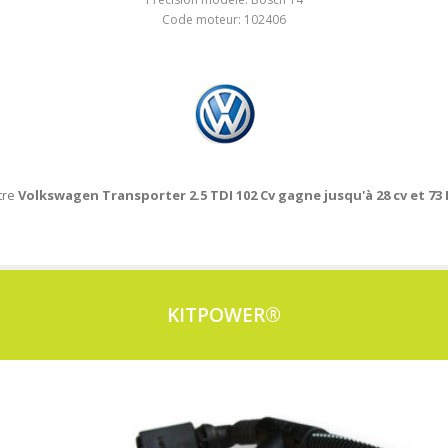
Code moteur: 102406
tre
Volkswagen Transporter 2.5 TDI 102 Cv gagne jusqu'à 28 cv et 73
KITPOWER®