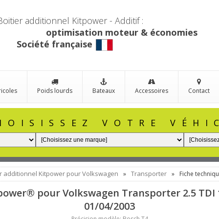
Boitier additionnel Kitpower - Additif :
optimisation moteur & économies
Société française
ricoles
Poids lourds
Bateaux
Accessoires
Contact
HOISISSEZ VOTRE VÉHI
er additionnel Kitpower pour Volkswagen
Transporter
»
»
Fiche techniq
tpower® pour Volkswagen Transporter 2.5 TDI 
01/04/2003
Précision modèle: Bosch T4