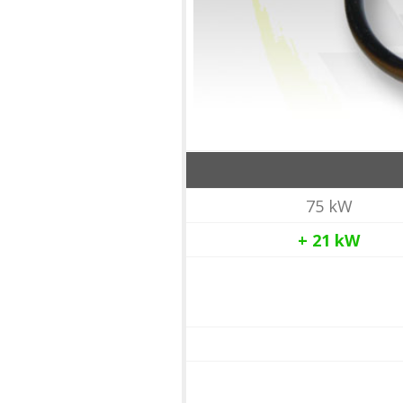
75 kW
+ 21
kW