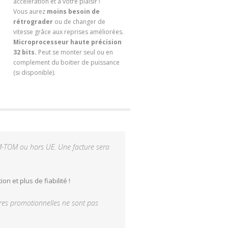
accélération et à votre plaisir !
Vous aurez
moins besoin de
rétrograder
ou de changer de
vitesse grâce aux reprises améliorées.
Microprocesseur haute précision
32 bits.
Peut se monter seul ou en
complement du boitier de puissance
(si disponible).
M-TOM ou hors UE. Une facture sera
 et plus de fiabilité !
offres promotionnelles ne sont pas