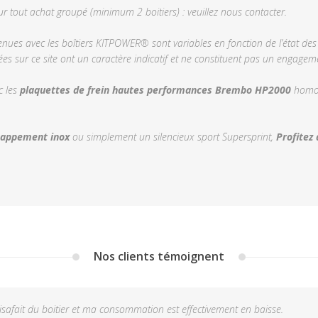
ur tout achat groupé (minimum 2 boitiers) : veuillez nous contacter.
ues avec les boîtiers KITPOWER® sont variables en fonction de l’état des 
s sur ce site ont un caractère indicatif et ne constituent pas un engageme
c les
plaquettes de frein hautes performances Brembo HP2000
homol
happement inox
ou simplement un silencieux sport Supersprint,
Profitez 
Nos clients témoignent
atisafait du boitier et ma consommation est effectivement en baisse.